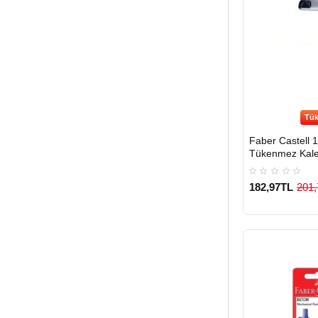
Tük
Faber Castell 
Tükenmez Kale
182,97TL
201