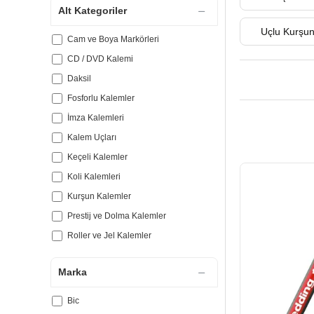
Alt Kategoriler
Uçlu Kurşu
Cam ve Boya Markörleri
CD / DVD Kalemi
Daksil
Fosforlu Kalemler
İmza Kalemleri
Kalem Uçları
Keçeli Kalemler
Koli Kalemleri
Kurşun Kalemler
Prestij ve Dolma Kalemler
Roller ve Jel Kalemler
Tükenmez Kalemler
Marka
Uçlu Kurşun Kalem
Yazı Tahtası Kalemleri
Bic