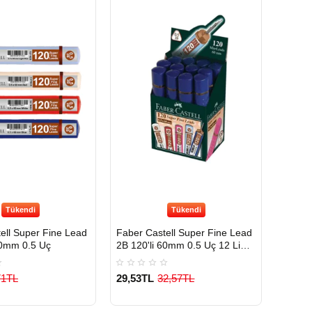
Tükendi
Tükendi
ell Super Fine Lead
Faber Castell Super Fine Lead
60mm 0.5 Uç
2B 120'li 60mm 0.5 Uç 12 Li
Paket
71TL
29,53TL
32,57TL