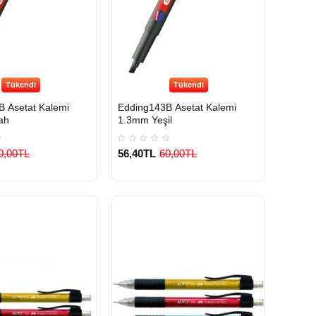
Tükendi
Tükendi
 Asetat Kalemi
Edding143B Asetat Kalemi
ah
1.3mm Yeşil
0,00TL
56,40TL
60,00TL