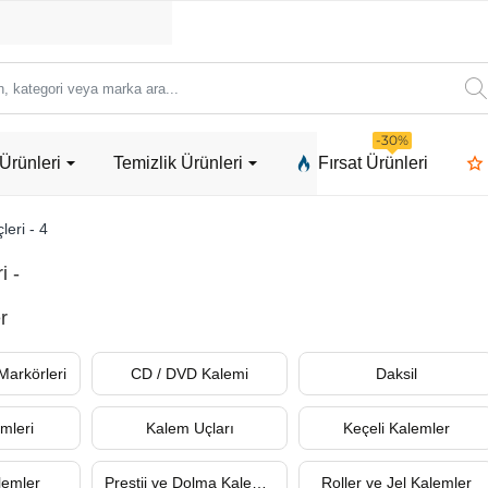
ori
-30%
Ürünleri
Temizlik Ürünleri
Fırsat Ürünleri
a
leri - 4
i -
r
arkörleri
CD / DVD Kalemi
Daksil
mleri
Kalem Uçları
Keçeli Kalemler
lemler
Prestij ve Dolma Kalemler
Roller ve Jel Kalemler