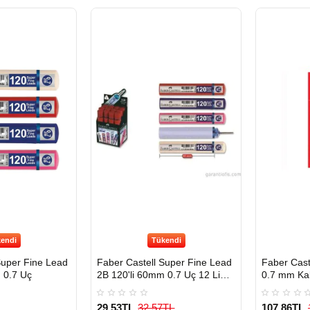
endi
Tükendi
Super Fine Lead
Faber Castell Super Fine Lead
Faber Caste
 0.7 Uç
2B 120'li 60mm 0.7 Uç 12 Li
0.7 mm Kal
Paket
29,53TL
32,57TL
107,86TL