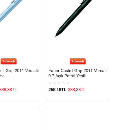
Tükendi
Tükendi
ll Grıp 2011 Versatil
Faber Castell Grıp 2011 Versatil
avi
0.7 Açık Petrol Yeşili
388,38TL
258,18TL
388,38TL