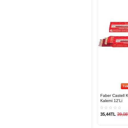
Tük
Faber Castell 
Kalemi 12'Li
35,44TL
39,08