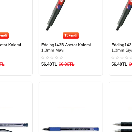
endi
Tükendi
etat Kalemi
Edding143B Asetat Kalemi
Edding143B
1.3mm Mavi
1.3mm Siy
TL
56,40TL
60,00TL
56,40TL
6