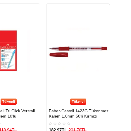
Tükendi
Tükendi
ll Tri Click Verstail
Faber-Castell 1423G Tükenmez
em 10'lu
Kalem 1.0mm 50'li Kırmızı
118,94TL
182,97TL
201,78TL