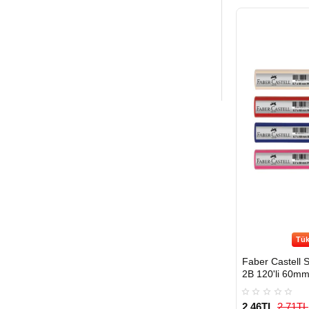
Tük
Faber Castell 
2B 120'li 60mm
2,46TL
2,71TL