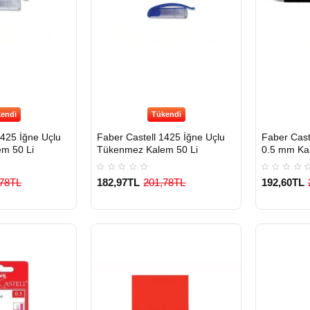
endi
Tükendi
1425 İğne Uçlu
Faber Castell 1425 İğne Uçlu
Faber Cast
m 50 Li
Tükenmez Kalem 50 Li
0.5 mm Kal
,78TL
182,97TL
201,78TL
192,60TL