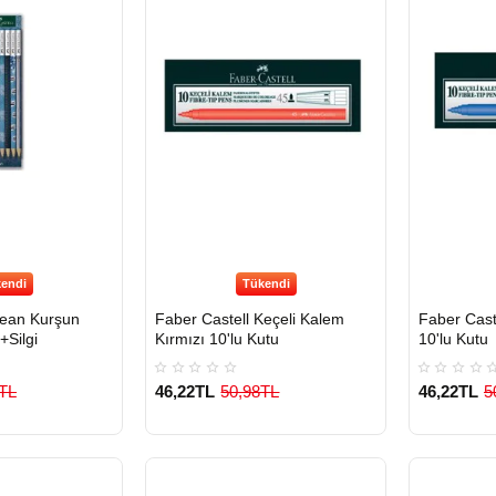
endi
Tükendi
Jean Kurşun
Faber Castell Keçeli Kalem
Faber Cast
+Silgi
Kırmızı 10'lu Kutu
10'lu Kutu
TL
46,22TL
50,98TL
46,22TL
5