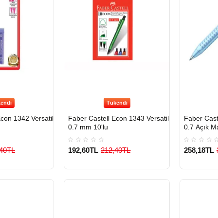
endi
Tükendi
Econ 1342 Versatil
Faber Castell Econ 1343 Versatil
Faber Caste
0.7 mm 10'lu
0.7 Açık M
,40TL
192,60TL
212,40TL
258,18TL