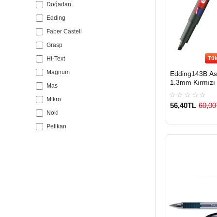
Doğadan
Edding
Faber Castell
Grasp
Tük
Hi-Text
Magnum
Edding143B As
1.3mm Kırmızı
Mas
Mikro
56,40TL
60,00
Noki
Pelikan
Pensan
Pilot
Rotring
Schneider
Tombow
Uni-Ball