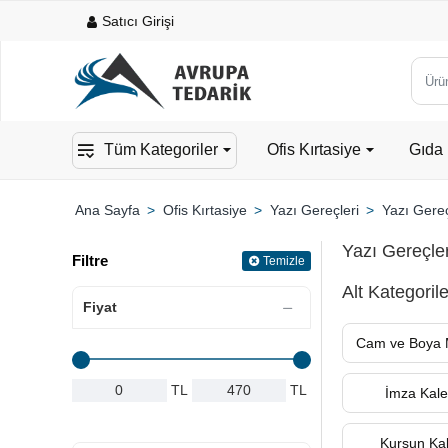
Satıcı Girişi
Ürün,
kateg
veya
Tüm Kategoriler
Ofis Kırtasiye
Gıda 
mark
ara...
Ofis Kırtasiye
Yazı Gereçleri
Yazı Gereç
home
Yazı Gereçler
Filtre
Temizle
Alt Kategorile
Fiyat
Cam ve Boya M
TL
TL
İmza Kale
Kurşun Ka