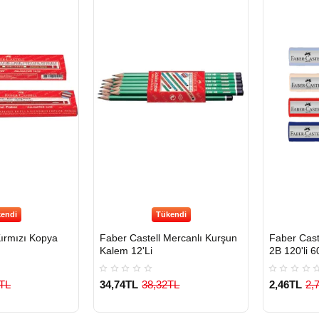
endi
Tükendi
Kırmızı Kopya
Faber Castell Mercanlı Kurşun
Faber Cast
Kalem 12'Li
2B 120'li 
TL
34,74TL
38,32TL
2,46TL
2,