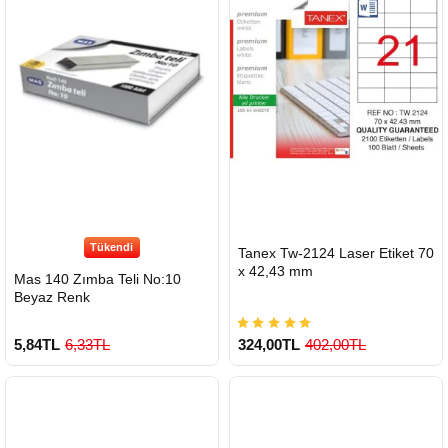
Tükendi
HIZLI
Tanex Tw-2124 Laser Etiket 70
GÖNDERİ
x 42,43 mm
Mas 140 Zımba Teli No:10
Beyaz Renk
5,84TL
6,33TL
324,00TL
402,00TL