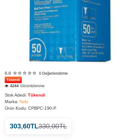
0.0
0
Değerlendirme
Tükendi
4244
Görüntülenme
Stok Adedi:
Tükendi
Marka:
Noki
Ürün Kodu:
CPBPC-190-P
303,60TL
330,00TL