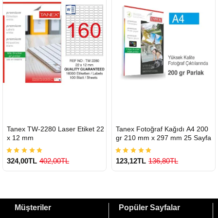
900 TL Üzeri Kargo Ücretsiz
HIZLI
HIZLI
Tanex TW-2280 Laser Etiket 22
Tanex Fotoğraf Kağıdı A4 200
GÖNDERİ
GÖNDERİ
x 12 mm
gr 210 mm x 297 mm 25 Sayfa
324,00TL
402,00TL
123,12TL
136,80TL
Müşteriler
Popüler Sayfalar