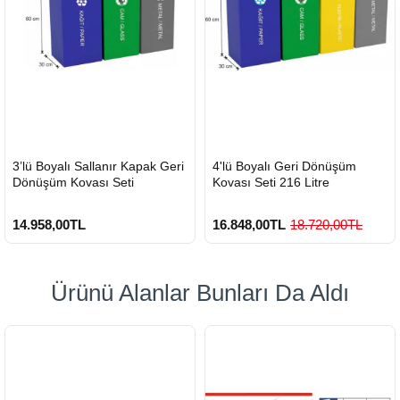
HIZLI
HIZLI
3’lü Boyalı Sallanır Kapak Geri
4'lü Boyalı Geri Dönüşüm
GÖNDERİ
GÖNDERİ
Dönüşüm Kovası Seti
Kovası Seti 216 Litre
14.958,00TL
16.848,00TL
18.720,00TL
Ürünü Alanlar Bunları Da Aldı