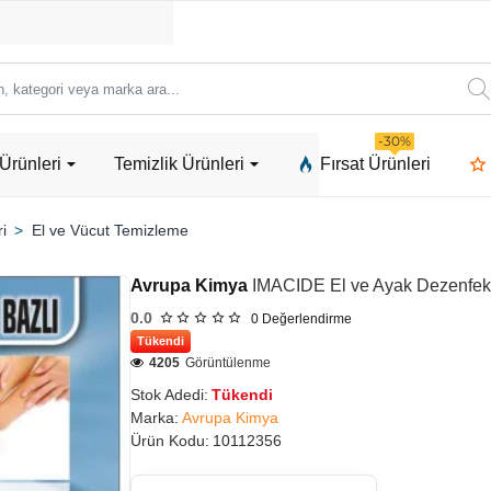
ori
-30%
Ürünleri
Temizlik Ürünleri
Fırsat Ürünleri
a
ri
El ve Vücut Temizleme
Avrupa Kimya
IMACIDE El ve Ayak Dezenfektan
0.0
0
Değerlendirme
Tükendi
4205
Görüntülenme
Stok Adedi:
Tükendi
Marka:
Avrupa Kimya
Ürün Kodu:
10112356