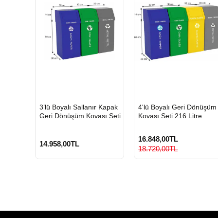
HIZLI
HIZLI
3’lü Boyalı Sallanır Kapak
4'lü Boyalı Geri Dönüşüm
GÖNDERİ
GÖNDERİ
Geri Dönüşüm Kovası Seti
Kovası Seti 216 Litre
16.848,00TL
14.958,00TL
18.720,00TL