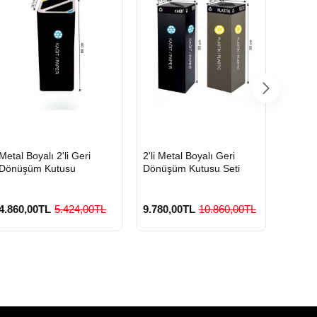
HIZLI
HIZLI
HIZLI
Metal Boyalı 2'li Geri
2'li Metal Boyalı Geri
Boyalı
GÖNDERİ
GÖNDERİ
GÖND
Dönüşüm Kutusu
Dönüşüm Kutusu Seti
Geri D
4.860,00TL
5.424,00TL
9.780,00TL
10.860,00TL
3.420