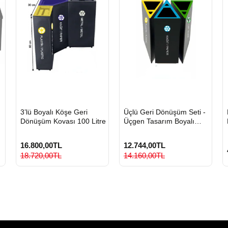
HIZLI
HIZLI
3’lü Boyalı Köşe Geri
Üçlü Geri Dönüşüm Seti -
GÖNDERİ
GÖNDERİ
Dönüşüm Kovası 100 Litre
Üçgen Tasarım Boyalı
Metal Sıfır Atık Kovası
16.800,00TL
12.744,00TL
18.720,00TL
14.160,00TL