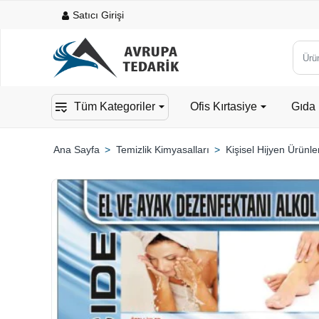
Satıcı Girişi
Ürün,
kateg
veya
Tüm Kategoriler
Ofis Kırtasiye
Gıda 
mark
ara...
Temizlik Kimyasalları
Kişisel Hijyen Ürünle
home