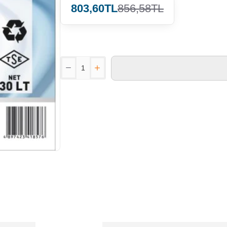
803,60TL
856,58TL