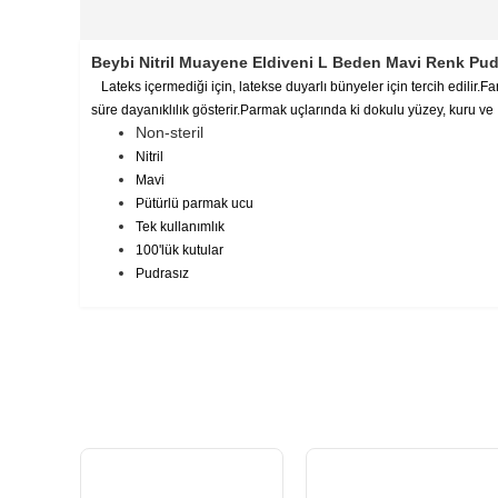
Beybi Nitril Muayene Eldiveni L Beden Mavi Renk Pudr
Lateks içermediği için, latekse duyarlı bünyeler için tercih edilir.
süre dayanıklılık gösterir.Parmak uçlarında ki dokulu yüzey, kuru v
Non-steril
Nitril
Mavi
Pütürlü parmak ucu
Tek kullanımlık
100'lük kutular
Pudrasız