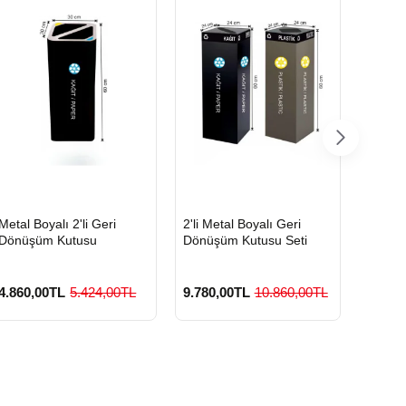
HIZLI
HIZLI
HIZLI
Metal Boyalı 2'li Geri
2'li Metal Boyalı Geri
Boyalı
GÖNDERİ
GÖNDERİ
GÖND
Dönüşüm Kutusu
Dönüşüm Kutusu Seti
Geri D
4.860,00TL
5.424,00TL
9.780,00TL
10.860,00TL
3.420