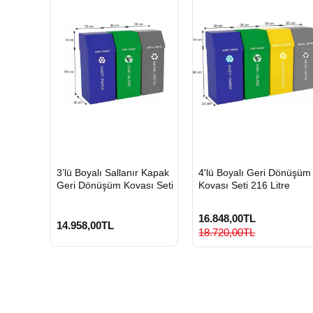
HIZLI
HIZLI
3’lü Boyalı Sallanır Kapak
4'lü Boyalı Geri Dönüşüm
GÖNDERİ
GÖNDERİ
Geri Dönüşüm Kovası Seti
Kovası Seti 216 Litre
16.848,00TL
14.958,00TL
18.720,00TL