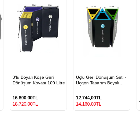
HIZLI
HIZLI
3’lü Boyalı Köşe Geri
Üçlü Geri Dönüşüm Seti -
GÖNDERİ
GÖNDERİ
Dönüşüm Kovası 100 Litre
Üçgen Tasarım Boyalı
Metal Sıfır Atık Kovası
16.800,00TL
12.744,00TL
18.720,00TL
14.160,00TL