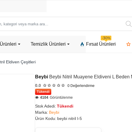
ori
-30%
Ürünleri
Temizlik Ürünleri
Fırsat Ürünleri
a
tril Eldiven Çeşitleri
Beybi
Beybi Nitril Muayene Eldiveni L Beden 
0.0
0
Değerlendirme
Tükendi
4104
Görüntülenme
Stok Adedi:
Tükendi
Marka:
Beybi
Ürün Kodu:
beybi nitril l-5