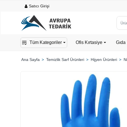
Satıcı Girişi
Ürün,
kateg
veya
Tüm Kategoriler
Ofis Kırtasiye
Gıda 
mark
ara...
Temizlik Sarf Ürünleri
Hijyen Ürünleri
Ni
home