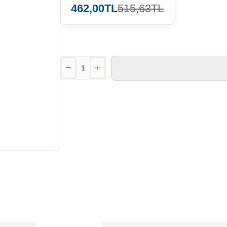
462,00TL
515,63TL